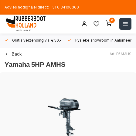
Advies nodig? Bel direct: +31 6 34106360
0
Gratis verzending v.a. € 50,-
Fysieke showroom in Aalsmeer!
Back
Art: F5AMHS
Yamaha
5HP AMHS