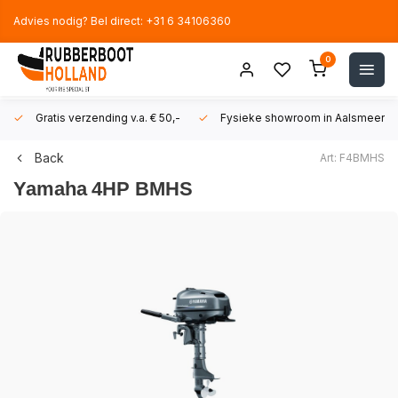
Advies nodig? Bel direct: +31 6 34106360
0
Gratis verzending v.a. € 50,-
Fysieke showroom in Aalsmeer!
Back
Art: F4BMHS
Yamaha
4HP BMHS