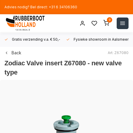
Advies nodig? Bel direct: +31 6 34106360
0
Gratis verzending v.a. € 50,-
Fysieke showroom in Aalsmeer!
Back
Art: Z67080
Zodiac
Valve insert Z67080 - new valve
type