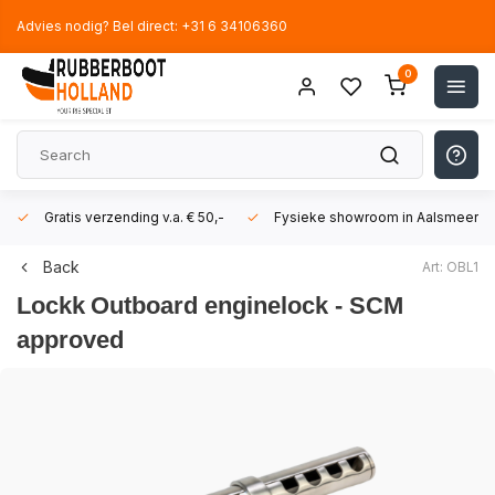
Advies nodig? Bel direct: +31 6 34106360
0
Gratis verzending v.a. € 50,-
Fysieke showroom in Aalsmeer!
Back
Art: OBL1
Lockk
Outboard enginelock - SCM
approved