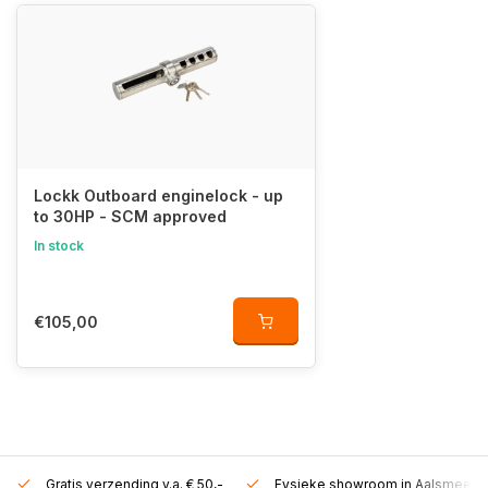
Lockk Outboard enginelock - up
to 30HP - SCM approved
In stock
€105,00
Gratis verzending v.a. € 50,-
Fysieke showroom in Aalsmeer!