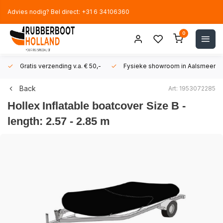
Advies nodig? Bel direct: +31 6 34106360
0
Gratis verzending v.a. € 50,-
Fysieke showroom in Aalsmeer!
Back
Art: 1953072285
Hollex
Inflatable boatcover Size B -
length: 2.57 - 2.85 m