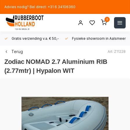
Advies nodig? Bel direct: +31 6 34106360
0
Gratis verzending v.a. € 50,-
Fysieke showroom in Aalsmeer!
Terug
Art: Z11228
Zodiac
NOMAD 2.7 Aluminium RIB
(2.77mtr) | Hypalon WIT