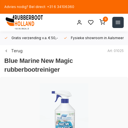
Advies nodig? Bel direct: +31 6 34106360
0
Gratis verzending v.a. € 50,-
Fysieke showroom in Aalsmeer!
Terug
Art: 01025
Blue Marine
New Magic
rubberbootreiniger