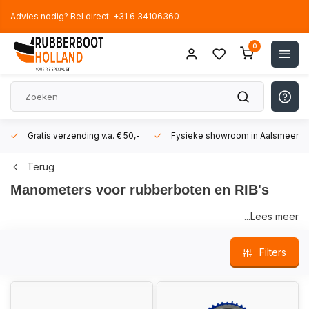
Advies nodig? Bel direct: +31 6 34106360
0
Gratis verzending v.a. € 50,-
Fysieke showroom in Aalsmeer!
Terug
Manometers voor rubberboten en RIB's
...Lees meer
Het is zeer belangrijk dat u altijd zorgt dat de rubberboot van
Filters
de
juiste luchtdruk
is voorzien. Bij volledig opvouwbare
rubberboten (ongeacht het merk van de rubberboot) zorgt de
juiste luchtdruk ervoor dat de constructie van de boot naar
behoren is. De spiegel (motorplaat) van dit type rubberboten