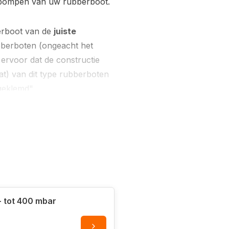
oppompen van uw rubberboot.
bberboot van de
juiste
bberboten (ongeacht het
 ervoor dat de constructie
at) van dit type rubberboten
geklemd".
re bodem
is het belangrijk dat
u met een rubberboot vaart
ende luchtdruk aangebracht
t water liggen.
 voetpomp - tot 400 mbar