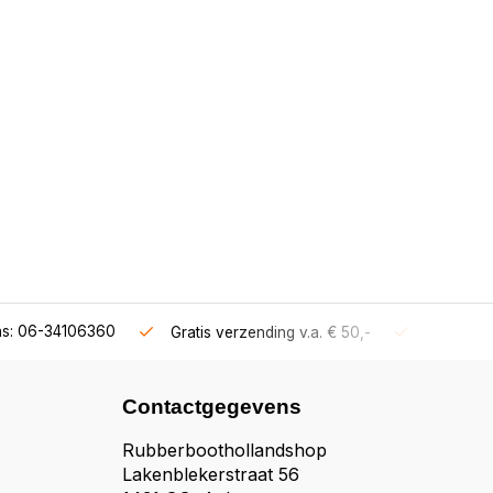
ns: 06-34106360
Gratis verzending v.a. € 50,-
Fysieke s
Contactgegevens
Rubberboothollandshop
Lakenblekerstraat 56