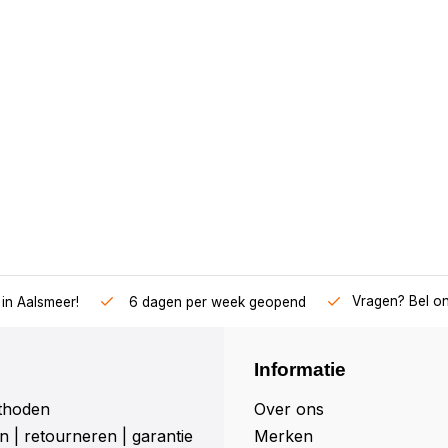
Vragen? Bel o
in Aalsmeer!
6 dagen per week geopend
Informatie
thoden
Over ons
 | retourneren | garantie
Merken