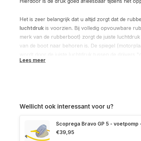
Hierdoor is de druk goed afleesbaar tijdens het 
Het is zeer belangrijk dat u altijd zorgt dat de ru
luchtdruk
is voorzien. Bij volledig opvouwbare ru
merk van de rubberboot) zorgt de juiste luchtdruk
van de boot naar behoren is. De spiegel (motorpla
wordt door de juiste luchtdruk tussen de drijvers "
Lees meer
Ook bij rubberboten met een
volledig opblaasba
de bodem voorzien van voldoende luchtdruk. Als 
met een luchtbodem en in de bodem is niet voldo
zal deze minder goed varen en minder stabiel op he
Wellicht ook interessant voor u?
Scoprega Bravo GP 5 -
€39,95