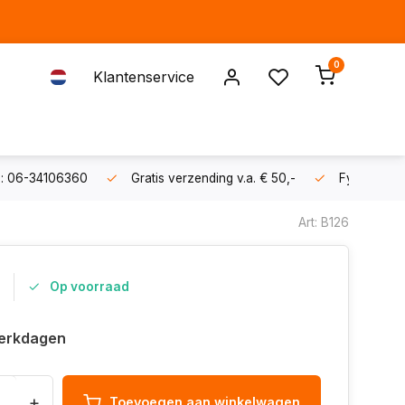
0
Klantenservice
s: 06-34106360
Gratis verzending v.a. € 50,-
Fysieke sh
Art: B126
Op voorraad
erkdagen
+
Toevoegen aan winkelwagen