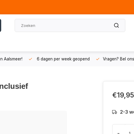
n Aalsmeer!
6 dagen per week geopend
Vragen? Bel on
nclusief
€19,95
2-3 w
-