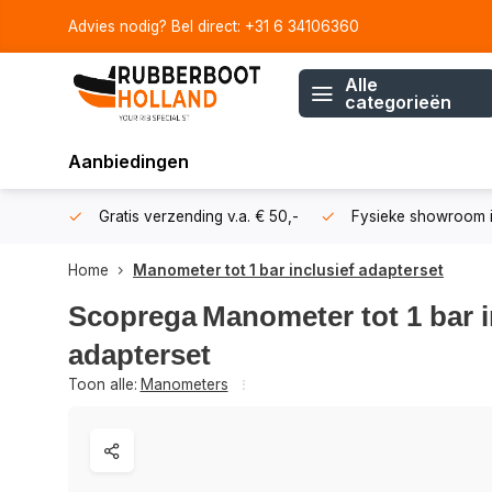
Advies nodig? Bel direct: +31 6 34106360
Alle
categorieën
Aanbiedingen
106360
Gratis verzending v.a. € 50,-
Fysieke showroom i
Home
Manometer tot 1 bar inclusief adapterset
Scoprega
Manometer tot 1 bar i
adapterset
Toon alle:
Manometers