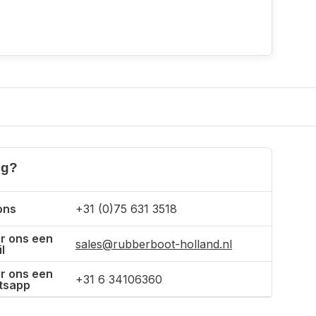
ig?
ons
+31 (0)75 631 3518
r ons een
sales@rubberboot-holland.nl
l
r ons een
+31 6 34106360
tsapp