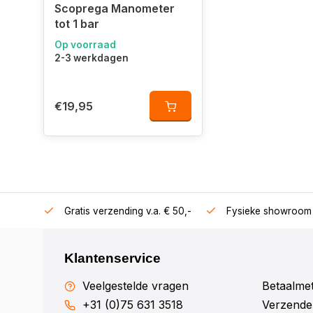
Scoprega Manometer
tot 1 bar
Op voorraad
2-3 werkdagen
€19,95
106360
Gratis verzending v.a. € 50,-
Fysieke showroom 
Klantenservice
Veelgestelde vragen
Betaalme
+31 (0)75 631 3518
Verzenden