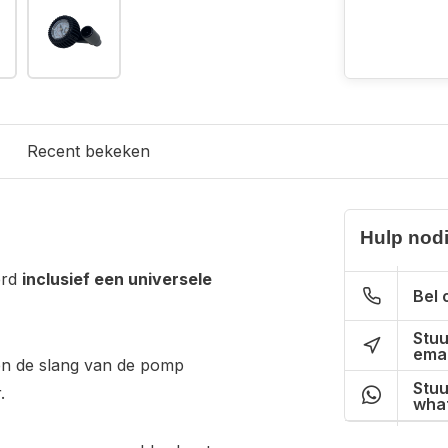
Recent bekeken
Hulp nod
erd
inclusief een universele
Bel 
Stuu
emai
 en de slang van de pomp
Stuu
.
wha