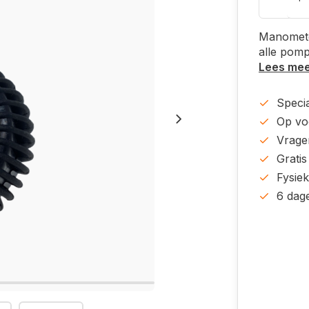
Manometer
alle pom
Lees me
Specia
Op voo
Vrage
Gratis
Fysie
6 dag