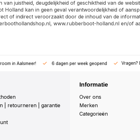
n van juistheid, deugdelijkheid of geschiktheid van de webs
 Holland kan in geen geval verantwoordelijkheid of aanspr
rect of indirect veroorzaakt door de inhoud van de informa
rboothollandshop.nl, www.rubberboot-holland.nl en/of a
Vragen? Bel o
in Aalsmeer!
6 dagen per week geopend
Informatie
thoden
Over ons
 | retourneren | garantie
Merken
Categorieën
unt