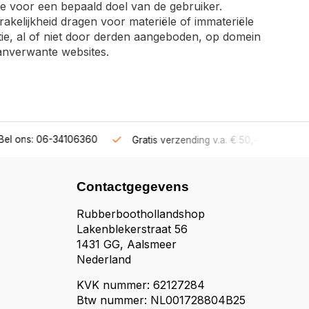
ite voor een bepaald doel van de gebruiker.
akelijkheid dragen voor materiële of immateriële
tie, al of niet door derden aangeboden, op domein
anverwante websites.
ns: 06-34106360
Gratis verzending v.a. € 50,-
Fysieke s
Contactgegevens
Rubberboothollandshop
Lakenblekerstraat 56
1431 GG, Aalsmeer
Nederland
KVK nummer: 62127284
Btw nummer: NL001728804B25