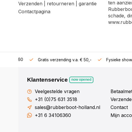
ten aanzie
Verzenden | retourneren | garantie
Rubberboot
Contactpagina
schade, di
www.rubbe
106360
Gratis verzending v.a. € 50,-
Fysieke showroom 
Klantenservice
now opened
Veelgestelde vragen
Betaalme
+31 (0)75 631 3518
Verzenden
sales@rubberboot-holland.nl
Contact
+31 6 34106360
Mijn acco