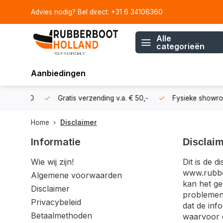
Advies nodig? Bel direct: +31 6 34106360
Alle
categorieën
Aanbiedingen
106360
Gratis verzending v.a. € 50,-
Fysieke showroom i
Home
Disclaimer
Informatie
Disclai
Wie wij zijn!
Dit is de 
www.rubber
Algemene voorwaarden
kan het ge
Disclaimer
problemen 
Privacybeleid
dat de inf
Betaalmethoden
waarvoor d