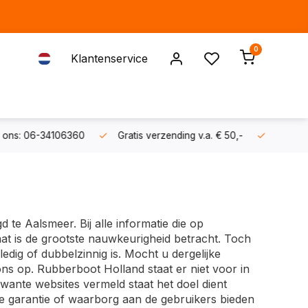
0
Klantenservice
s: 06-34106360
Gratis verzending v.a. € 50,-
Fysieke sh
 te Aalsmeer. Bij alle informatie die op
t is de grootste nauwkeurigheid betracht. Toch
edig of dubbelzinnig is. Mocht u dergelijke
s op. Rubberboot Holland staat er niet voor in
ante websites vermeld staat het doel dient
e garantie of waarborg aan de gebruikers bieden