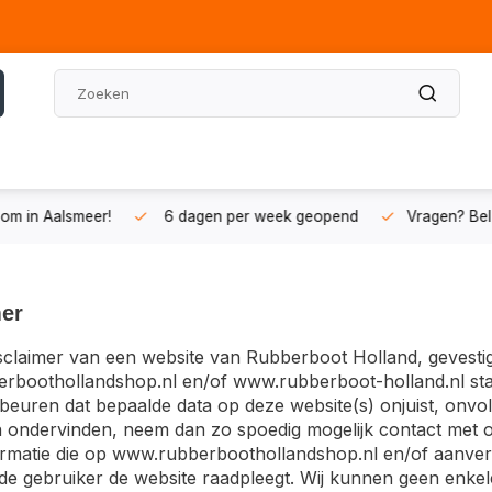
n Aalsmeer!
6 dagen per week geopend
Vragen? Bel on
mer
disclaimer van een website van Rubberboot Holland, gevestigd
boothollandshop.nl en/of www.rubberboot-holland.nl staa
beuren dat bepaalde data op deze website(s) onjuist, onvoll
ondervinden, neem dan zo spoedig mogelijk contact met on
ormatie die op www.rubberboothollandshop.nl en/of aanverw
e gebruiker de website raadpleegt. Wij kunnen geen enkel