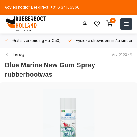
Advies nodig? Bel direct: +31 6 34106360
0
Gratis verzending v.a. € 50,-
Fysieke showroom in Aalsmeer!
Terug
Art: 01027/1
Blue Marine
New Gum Spray
rubberbootwas