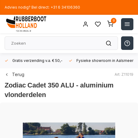
Advies nodig? Bel direct: +31 6 34106360
0
Gratis verzending v.a. € 50,-
Fysieke showroom in Aalsmeer!
Terug
Art: Z11019
Zodiac
Cadet 350 ALU - aluminium
vlonderdelen