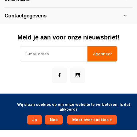
Contactgegevens
Meld je aan voor onze nieuwsbrief!
Abonneer
            Wij slaan cookies op om onze website te verbeteren. Is dat 
akkoord?

© Rubberboothollandshop
- Theme made by
Webdinge
Algemene voorwaarden
Disclaimer
Privacybeleid
Sitemap
Toevoegen aan winkelwagen
Ja
Nee
Meer over cookies »