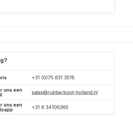
ig?
ons
+31 (0)75 631 3518
r ons een
sales@rubberboot-holland.nl
l
r ons een
+31 6 34106360
tsapp