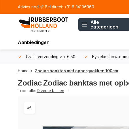
Advies nodig? Bel direct: +31 6 34106360
Alle
categorieën
Aanbiedingen
106360
Gratis verzending v.a. € 50,-
Fysieke showroom i
Home
Zodiac banktas met opbergvakken 100cm
Zodiac
Zodiac banktas met op
Toon alle:
Diverse tassen