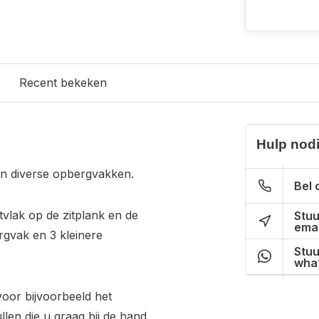
Recent bekeken
Hulp nod
an diverse opbergvakken.
Bel 
tvlak op de zitplank en de
Stuu
emai
rgvak en 3 kleinere
Stuu
wha
voor bijvoorbeeld het
en die u graag bij de hand