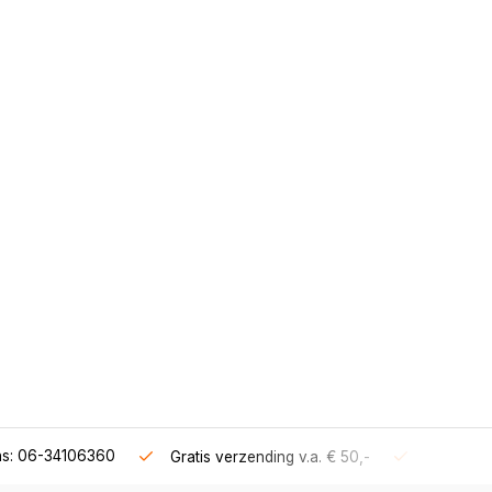
ns: 06-34106360
Gratis verzending v.a. € 50,-
Fysieke s