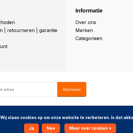
Informatie
thoden
Over ons
 | retourneren | garantie
Merken
Categorieën
unt
Abonneer
d?

map
Ja
Nee
Meer over cookies »