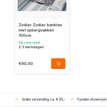
Zodiac Zodiac banktas
met opbergvakken
100cm
Op voorraad
2-3 werkdagen
€90,00
106360
Gratis verzending v.a. € 50,-
Fysieke showroom 