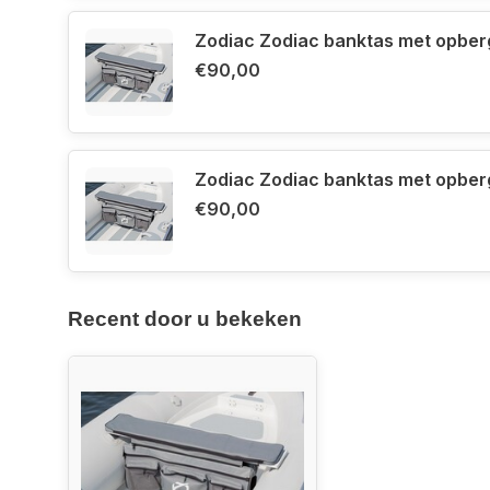
Maar kan natuurlijk ook voor andere types rubbe
Zodiac Zodiac banktas met opbe
€90,00
Zodiac Zodiac banktas met opbe
€90,00
Recent door u bekeken