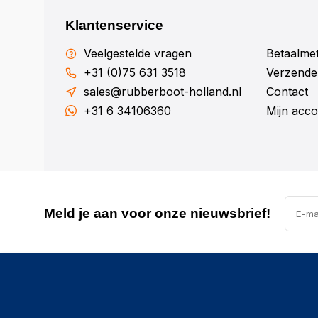
Klantenservice
Veelgestelde vragen
Betaalme
+31 (0)75 631 3518
Verzenden
sales@rubberboot-holland.nl
Contact
+31 6 34106360
Mijn acco
Meld je aan voor onze nieuwsbrief!
            Wij slaan cookies op om onze website te verbeteren. Is dat akkoor
Algemene voorwaarden
Disclaimer
Privacybeleid
Site
© Rubberboothollandshop
- Theme made by
Webdinge