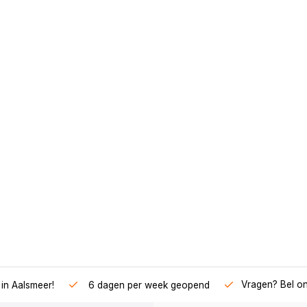
Vragen? Bel o
in Aalsmeer!
6 dagen per week geopend