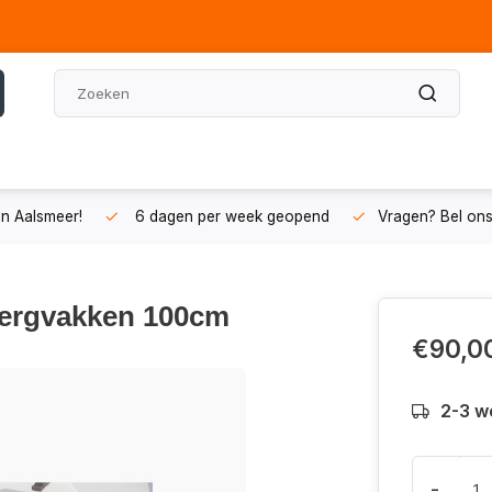
n Aalsmeer!
6 dagen per week geopend
Vragen? Bel on
bergvakken 100cm
€90,0
2-3 w
-