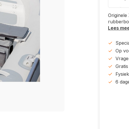
Originele
rubberbo
Lees me
Specia
Op voo
Vrage
Gratis
Fysie
6 dag