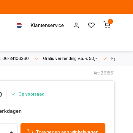
0
Klantenservice
s: 06-34106360
Gratis verzending v.a. € 50,-
Fysieke sh
Art: Z61861
0
Op voorraad
erkdagen
+
Toevoegen aan winkelwagen