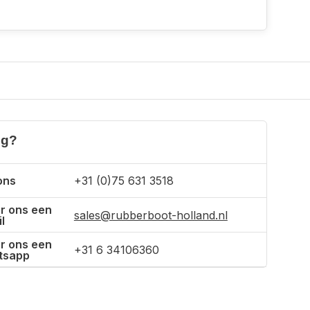
ig?
ons
+31 (0)75 631 3518
r ons een
sales@rubberboot-holland.nl
l
r ons een
+31 6 34106360
tsapp