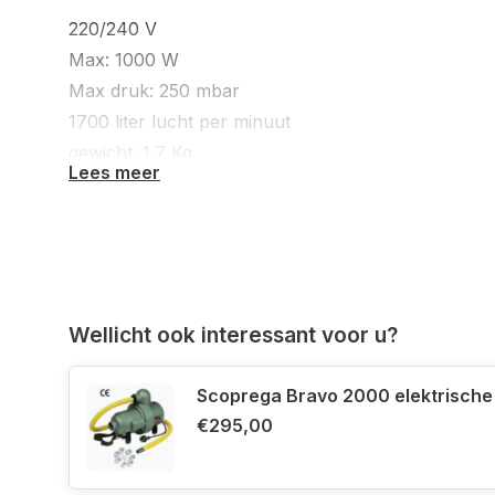
220/240 V
Max: 1000 W
Max druk: 250 mbar
1700 liter lucht per minuut
gewicht: 1.7 Kg.
Lees meer
Afmetingen: 150 x 160 x 170 mm.
Deze pomp is geschikt om uw boot
op te blazen
e
De pomp word compleet geleverd met koppelstukk
Wellicht ook interessant voor u?
Scoprega Bravo 2000 elektrisch
€295,00