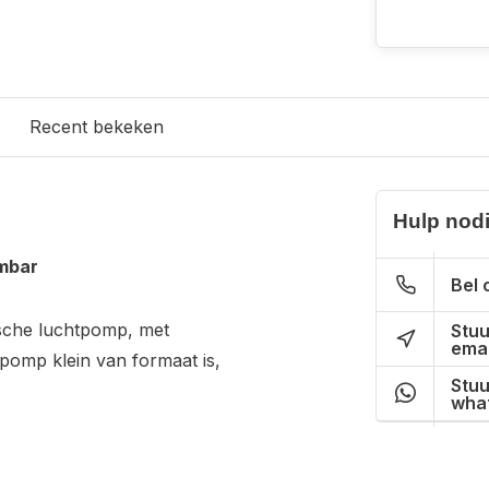
Recent bekeken
Hulp nod
 mbar
Bel 
ische luchtpomp, met
Stuu
emai
 pomp klein van formaat is,
Stuu
wha