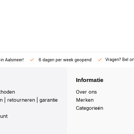
Vragen? Bel o
in Aalsmeer!
6 dagen per week geopend
Informatie
thoden
Over ons
 | retourneren | garantie
Merken
Categorieën
unt