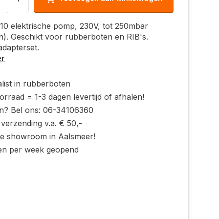
10 elektrische pomp, 230V, tot 250mbar
n). Geschikt voor rubberboten en RIB's.
adapterset.
er
list in rubberboten
rraad = 1-3 dagen levertijd of afhalen!
n? Bel ons: 06-34106360
 verzending v.a. € 50,-
ke showroom in Aalsmeer!
en per week geopend