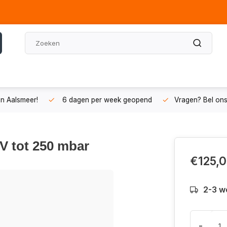
n Aalsmeer!
6 dagen per week geopend
Vragen? Bel on
V tot 250 mbar
€125,
2-3 w
-