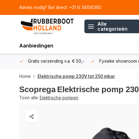
Advies nodig? Bel direct: +31 6 34106360
Alle
categorieën
Aanbiedingen
106360
Gratis verzending v.a. € 50,-
Fysieke showroom i
Home
Elektrische pomp 230V tot 250 mbar
Scoprega
Elektrische pomp 230
Toon alle:
Elektrische pompen