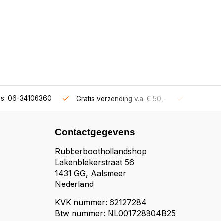
ns: 06-34106360
Gratis verzending v.a. € 50,-
Fysieke s
Contactgegevens
Rubberboothollandshop
Lakenblekerstraat 56
1431 GG, Aalsmeer
Nederland
KVK nummer: 62127284
Btw nummer: NL001728804B25