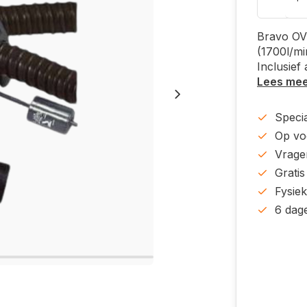
Bravo OV
(1700l/mi
Inclusief 
Lees me
Specia
Op voo
Vrage
Gratis
Fysie
6 dag