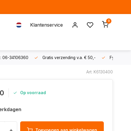
0
Klantenservice
s: 06-34106360
Gratis verzending v.a. € 50,-
Fysieke sh
Art: K6130400
00
Op voorraad
erkdagen
+
Toevoegen aan winkelwagen