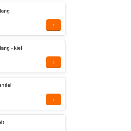
lang
ang - kiel
ntiel
it