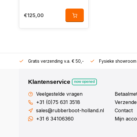
€125,00
106360
Gratis verzending v.a. € 50,-
Fysieke showroom 
Klantenservice
now opened
Veelgestelde vragen
Betaalme
+31 (0)75 631 3518
Verzenden
sales@rubberboot-holland.nl
Contact
+31 6 34106360
Mijn acco