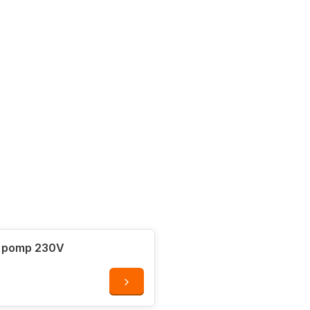
n
vacuüm te trekken
.
en en slang.
e pomp 230V