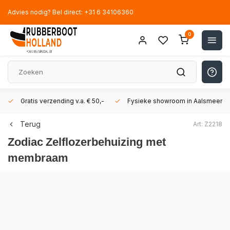
Advies nodig? Bel direct: +31 6 34106360
0
Gratis verzending v.a. € 50,-
Fysieke showroom in Aalsmeer!
Terug
Art: Z2218
Zodiac
Zelflozerbehuizing met
membraam