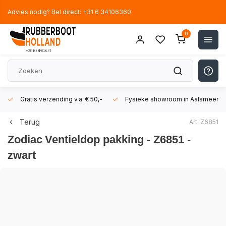
Advies nodig? Bel direct: +31 6 34106360
0
Gratis verzending v.a. € 50,-
Fysieke showroom in Aalsmeer!
Terug
Art: Z6851
Zodiac
Ventieldop pakking - Z6851 -
zwart