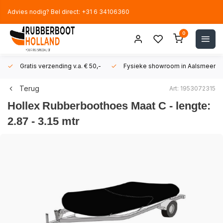
Advies nodig? Bel direct: +31 6 34106360
0
Gratis verzending v.a. € 50,-
Fysieke showroom in Aalsmeer!
Terug
Art: 1953072315
Hollex
Rubberboothoes Maat C - lengte:
2.87 - 3.15 mtr