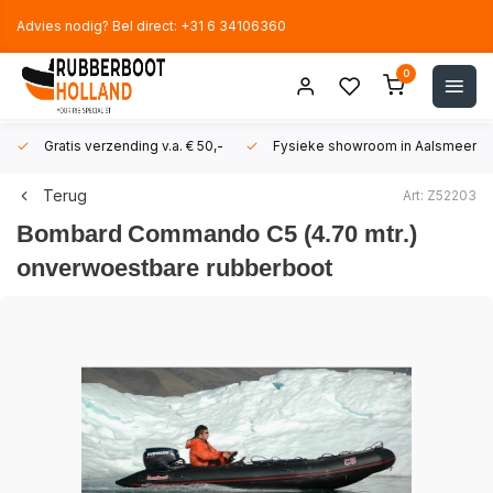
Advies nodig? Bel direct: +31 6 34106360
0
Gratis verzending v.a. € 50,-
Fysieke showroom in Aalsmeer!
Terug
Art: Z52203
Bombard
Commando C5 (4.70 mtr.)
onverwoestbare rubberboot