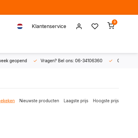
0
Klantenservice
el ons: 06-34106360
Gratis verzending v.a. € 50,-
Fysie
bekeken
Nieuwste producten
Laagste prijs
Hoogste prijs