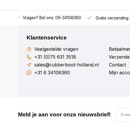
06-34106360
Gratis verzending v.a. € 50,-
Fysieke show
Klantenservice
Veelgestelde vragen
Betaalme
+31 (0)75 631 3518
Verzenden
sales@rubberboot-holland.nl
Contact
+31 6 34106360
Mijn acco
Meld je aan voor onze nieuwsbrief!