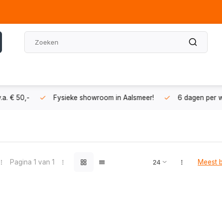
oom in Aalsmeer!
6 dagen per week geopend
Vragen? B
Pagina 1 van 1
Meest 