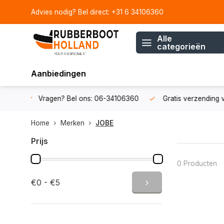
Advies nodig? Bel direct: +31 6 34106360
Alle
categorieën
Aanbiedingen
06-34106360
Gratis verzending v.a. € 50,-
Fysieke showr
Home
Merken
JOBE
Prijs
0 Producten
€0 - €5