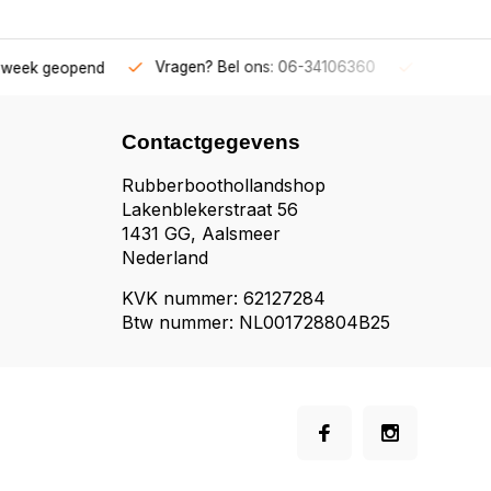
Bel ons: 06-34106360
Gratis verzending v.a. € 50,-
Fys
Contactgegevens
Rubberboothollandshop
Lakenblekerstraat 56
1431 GG, Aalsmeer
Nederland
KVK nummer: 62127284
Btw nummer: NL001728804B25