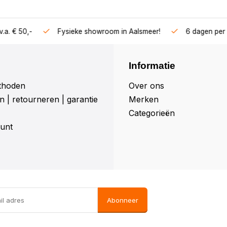
Vragen? 
room in Aalsmeer!
6 dagen per week geopend
Informatie
thoden
Over ons
 | retourneren | garantie
Merken
Categorieën
unt
Abonneer